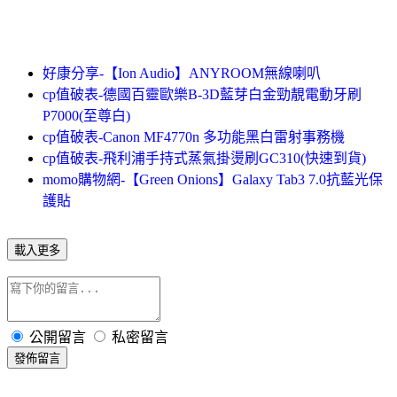
好康分享-【Ion Audio】ANYROOM無線喇叭
cp值破表-德國百靈歐樂B-3D藍芽白金勁靚電動牙刷
P7000(至尊白)
cp值破表-Canon MF4770n 多功能黑白雷射事務機
cp值破表-飛利浦手持式蒸氣掛燙刷GC310(快速到貨)
momo購物網-【Green Onions】Galaxy Tab3 7.0抗藍光保
護貼
載入更多
公開留言
私密留言
發佈留言