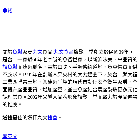
魚鬆
關於
魚鬆
廠商
丸文
食品:
丸文食品
旗聚一堂創立於民國39年，
是台中一家近60年老字號的魚香世家，以新鮮味美、高品質的
旗魚鬆
而遠近馳名，由於口味、手藝傳統道地，貨真價實而供
不應求。1995年在創辦人梁火村的大力經營下，於台中縣大裡
工業區購置土地，興建近千坪的現代自動化安全衛生廠房，全
面提升產品品質、增加產量，並由魚產結合農產製造更多元化
調理美食。2002年又導入品牌形象旗聚一堂而致力於產品包裝
的推廣。
送禮最佳的選擇丸文
禮盒
。
學英文