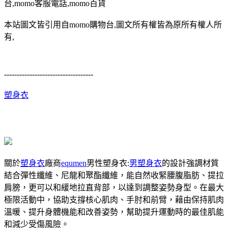
台,momo客服電話,momo百貨
本站圖文皆引用自momo購物台,圖文所有權皆為原所有權人所
有,
-----------------------------------
塑身衣
關於
塑身衣
廠商
equmen
男性塑身衣:
男塑身衣
的設計強調材質
結合彈性纖維、尼龍和聚酯纖維，能自然收緊腰腹脂肪、提拉
肩膀，更可以和緩地拉直背部，以達到調整姿勢身型。在最大
極限活動中，協助支撐核心肌肉、手肘和前臂，藉由保持肌肉
溫暖、提升身體機能和改善姿勢，幫助提升運動時的最佳肌能
和減少受傷風險。