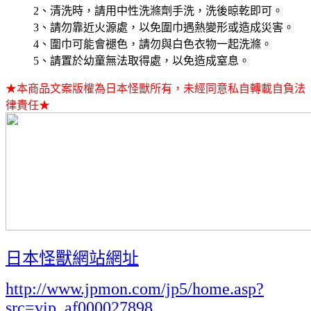
2、清洗時，請用中性洗滌劑手洗，洗後晾乾即可。
3、請勿靠近火源處，以免圍巾遇熱變形或造成災害。
4、圍巾可能會褪色，請勿與白色衣物一起洗滌。
5、請置於幼童無法取得處，以免造成窒息。
★本商品文案版權為日本怪獸所有，未經同意私自轉載自負法
律責任★
日本怪獸網站網址
http://www.jpmon.com/jp5/home.asp?
src=vip_af000027898