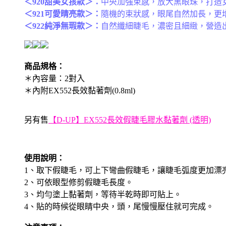
＜920甜美女孩款＞：
中央加強束感，放大黑眼珠，打造
＜921可愛睛亮款＞：
隨機的束狀感，眼尾自然加長，更
＜922純淨無瑕款＞：
自然纖細睫毛，濃密且細緻，營造
商品規格：
＊內容量：2對入
＊內附EX552長效黏著劑(0.8ml)
另有售
【D-UP】EX552長效假睫毛膠水黏著劑 (透明)
使用說明：
1、取下假睫毛，可上下彎曲假睫毛，讓睫毛弧度更加漂
2、可依眼型修剪假睫毛長度。
3、均勻塗上黏著劑，等待半乾時即可貼上。
4、貼的時候從眼睛中央，頭，尾慢慢壓住就可完成。