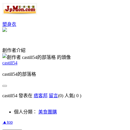
塑身衣
創作者介紹
castill54
castill54的部落格
castill54 發表在
痞客邦
留言
(0)
人氣(
0
)
個人分類：
美食團購
▲top