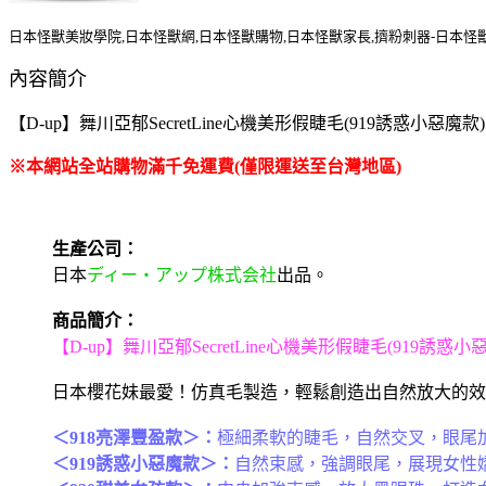
日本怪獸美妝學院,日本怪獸網,日本怪獸購物,日本怪獸家長,擠粉刺器-日本怪
內容簡介
【D-up】舞川亞郁SecretLine心機美形假睫毛(919誘惑小惡魔款)
※本網站全站購物滿千免運費(僅限運送至台灣地區)
生產公司：
日本
ディー・アップ株式会社
出品。
商品簡介：
【D-up】舞川亞郁SecretLine心機美形假睫毛(919誘惑小
日本櫻花妹最愛！仿真毛製造，輕鬆創造出自然放大的效
＜918亮澤豐盈款＞：
極細柔軟的睫毛，自然交叉，眼尾
＜919誘惑小惡魔款＞：
自然束感，強調眼尾，展現女性