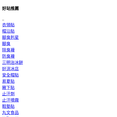
好站推薦
..
衣領貼
帽沿貼
腳臭剋星
腳臭
除臭襪
防臭襪
三明治冰餅
好涼冰店
安全帽貼
易夏貼
腋下貼
止汗劑
止汗噴霧
鞋墊貼
丸文食品