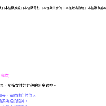
獸,日本怪獸推薦,日本怪獸電影,日本怪獸批發價,日本怪獸購物網,日本怪獸 美容
惡魔款)
果，塑造女性娃娃般的無辜眼神。
加長，讓眼睛自然放大！
嬌柔嫵媚的眼神。