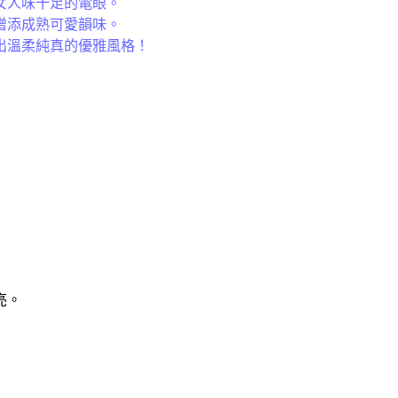
女人味十足的電眼。
增添成熟可愛韻味。
出溫柔純真的優雅風格！
亮。