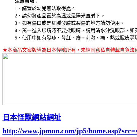
注意事項：
1、請置於幼兒無法取得處。
2、請勿將產品置於高溫或是陽光直射下。
3、如有傷口或是紅腫發膿或裂傷的地方請勿使用。
4、萬一進入眼睛時不要揉眼睛，請用清水沖洗眼部，如
5、使用中如有發疹、發紅、癢、刺激、痛、熱或脫皮等
★本商品文案版權為日本怪獸所有，未經同意私自轉載自負法
日本怪獸網站網址
http://www.jpmon.com/jp5/home.asp?src=