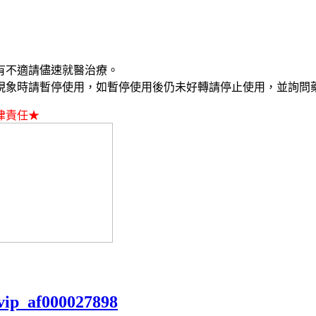
有不適請儘速就醫治療。
現象時請暫停使用，如暫停使用後仍未好轉請停止使用，並詢問
律責任★
vip_af000027898