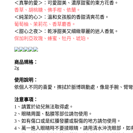
＜真摯的愛＞：可愛甜美、濃厚甜蜜的東方花香。
香草、胡桃糖、佛手柑、依蘭。
＜純潔的心＞：溫和女孩般的香甜清爽花香。
葡萄柚、茉莉花、香草麝香。
＜甜心之夜＞：乾淨甜美又細緻華麗的迷人香氣。
保加利亞玫瑰、蜂蜜、牡丹、琥珀。
商品規格：
2g
使用說明：
依個人不同的喜愛，擦拭於脈博跳動處，像是手腕、臂彎
注意事項：
1、請置於幼兒無法取得處。
2、眼睛周圍、黏膜等部位請勿使用。
3、如有傷口或是紅腫發膿或裂傷的地方請勿使用。
4、萬一進入眼睛時不要揉眼睛，請用清水沖洗眼部，如