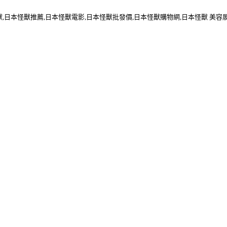
獸,日本怪獸推薦,日本怪獸電影,日本怪獸批發價,日本怪獸購物網,日本怪獸 美容