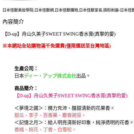
日本怪獸美妝學院,日本怪獸網,日本怪獸購物,日本怪獸家長,擠粉刺器-日本怪
內容簡介
【D-up】舟山久美子SWEET SWING香水膏(真摯的愛)
※本網站全站購物滿千免運費(僅限運送至台灣地區)
生產公司：
日本
ディー・アップ株式会社
出品。
商品簡介：
【D-up】舟山久美子SWEET SWING香水膏(真摯的愛)
＜夢境之國＞：精力充沛、酸甜清新的花果香。
甜瓜、李子、百香果、麝香豌豆。
＜記憶之月＞：給人明亮清新好印象，純淨透明的花香。
香櫞、桃花、丁香、白雪松。