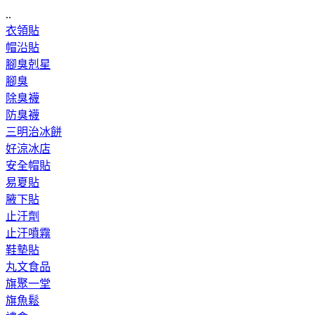
..
衣領貼
帽沿貼
腳臭剋星
腳臭
除臭襪
防臭襪
三明治冰餅
好涼冰店
安全帽貼
易夏貼
腋下貼
止汗劑
止汗噴霧
鞋墊貼
丸文食品
旗聚一堂
旗魚鬆