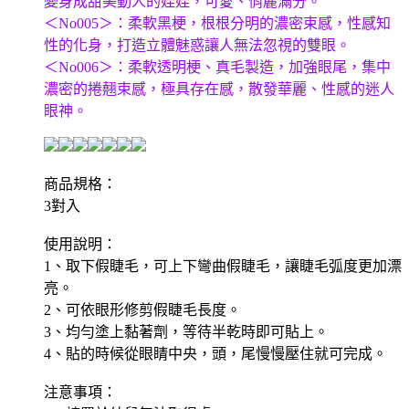
變身成甜美動人的娃娃，可愛、俏麗滿分。
＜No005＞：柔軟黑梗，根根分明的濃密束感，性感知
性的化身，打造立體魅惑讓人無法忽視的雙眼。
＜No006＞：柔軟透明梗、真毛製造，加強眼尾，集中
濃密的捲翹束感，極具存在感，散發華麗、性感的迷人
眼神。
商品規格：
3對入
使用說明：
1、取下假睫毛，可上下彎曲假睫毛，讓睫毛弧度更加漂
亮。
2、可依眼形修剪假睫毛長度。
3、均勻塗上黏著劑，等待半乾時即可貼上。
4、貼的時候從眼睛中央，頭，尾慢慢壓住就可完成。
注意事項：