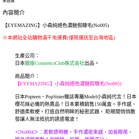
美容展
內容簡介
【EYEMAZING】小森純絕色濃魅假睫毛(No005)
※本網站全站購物滿千免運費(僅限運送至台灣地區)
生產公司：
日本
銀座CosmeticsClub株式会社
出品。
商品簡介：
【EYEMAZING】小森純絕色濃魅假睫毛(No005)
日本Popteen、PopSister雜誌專屬Model小森純代言！日本
櫻花妹必備的熱賣品！日本累積銷售150萬盒。手作感、
舒適柔軟梗，打造自然明眸的秘密武器， 眨眼間悄悄散
發讓人無法抵抗的誘惑電波！
＜No004＞：柔軟透明梗，手作濃密束感，加長眼尾，