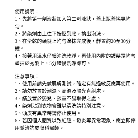
使用說明：
1、先將第一劑液狀加入第二劑液狀，蓋上瓶蓋搖晃均
勻。
2、將染劑由上往下按壓到底，擠出泡沫。
3、在全乾的頭髮上均勻塗抹完成後，靜置約20至30分
鐘。
4、接著用溫水仔細沖洗乾淨，再使用內附的護髮霜均勻
塗抹於秀髮上，5分鐘後洗淨即可。
注意事項：
1、使用前請先做肌膚測試，確定有無過敏反應再使用。
2、請勿放置於潮濕、高溫及陽光直射處。
3、請放置於嬰兒、孩童不易取得之處。
4、染劑沾到衣物會難以清洗請特別注意。
5、頭皮有異常時請停止使用。
6、若因個人體質以致紅腫、發炎等異常現象，應立即停
用並洽詢皮膚科醫師。