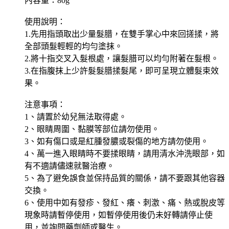
內容量：80g
使用說明：
1.先用指頭取出少量髮腊，在雙手掌心中來回搓揉，將
全部頭髮輕輕的均勻塗抹。
2.將十指交叉入髮根處，讓髮腊可以均勻附著在髮根。
3.在指腹抹上少許髮髮腊揉髮尾，即可呈現立體髮束效
果。
注意事項：
1、請置於幼兒無法取得處。
2、眼睛周圍、黏膜等部位請勿使用。
3、如有傷口或是紅腫發膿或裂傷的地方請勿使用。
4、萬一進入眼睛時不要揉眼睛，請用清水沖洗眼部，如
有不適請儘速就醫治療。
5、為了避免誤食並保持品質的關係，請不要跟其他容器
交換。
6、使用中如有發疹、發紅、癢、刺激、痛、熱或脫皮等
現象時請暫停使用，如暫停使用後仍未好轉請停止使
用，並詢問藥劑師或醫生。