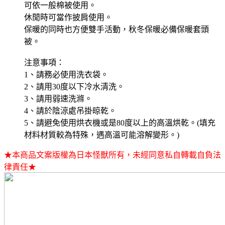
可依一般棉被使用。
休閒時可當作披肩使用。
保暖的同時也方便雙手活動，秋冬保暖必備保暖套頭
被。
注意事項：
1、請務必使用洗衣袋。
2、請用30度以下冷水清洗。
3、請用弱速洗滌。
4、請於陰涼處吊掛晾乾。
5、請避免使用烘衣機或是80度以上的高溫烘乾。(填充
材料材質較為特殊，遇高溫可能溶解變形。)
★本商品文案版權為日本怪獸所有，未經同意私自轉載自負法
律責任★