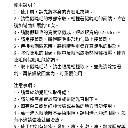
使用說明：
1、使用前，請先將本身的真睫毛夾翹。
2、請從假睫毛的根部拿取，輕捏著假睫毛的兩端，將它
稍加彎曲伸展約10次。
3、請將假睫毛的寬度修剪成，短於眼寬約0.2-0.3cm。
4、請用接著劑，將假睫毛根部均勻塗上接著劑。
5、待接著劑微乾時，將假睫毛重疊在真睫毛的根部。
6、將假睫毛的眼頭，眼中及眼尾處順勢輕輕按壓，使真
睫毛與假睫毛能協調。
7、取下假睫毛時，請由眼尾輕輕取下，並先清除接著
劑，再依續放回盒內，可重覆使用。
注意事項：
1、請置於幼兒無法取得處。
2、請勿將產品置於高溫或是陽光直射下。
3、如有傷口或是紅腫發膿或裂傷的地方請勿使用。
4、萬一進入眼睛時不要揉眼睛，請用清水沖洗眼部，如
有不適請儘速就醫治療。
5、使用中如有發疹、發紅、癢、刺激、痛、熱或脫皮等