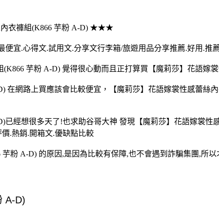
褲組(K866 芋粉 A-D) ★★★
買最便宜.心得文.試用文.分享文行李箱/旅遊用品分享推薦.好用.推薦
6 芋粉 A-D) 覺得很心動而且正打算買【魔莉莎】花語嫁裳性感蕾
-D) 在網路上買應該會比較便宜，【魔莉莎】花語嫁裳性感蕾絲內衣褲
-D)已經想很多天了!也求助谷哥大神 發現【魔莉莎】花語嫁裳性感蕾
評價.熱銷.開箱文.優缺點比較
芋粉 A-D) 的原因,是因為比較有保障,也不會遇到詐騙集團,所