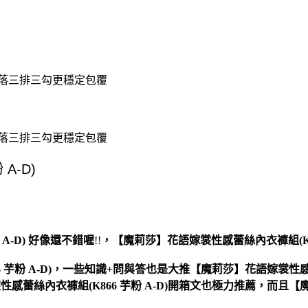
滑落三排三勾更穩定包覆
滑落三排三勾更穩定包覆
-D)
好像還不錯喔
!!
，
【魔莉莎】花語嫁裳性感蕾絲內衣褲組(K866
芋粉 A-D)，一些知識+問與答也是大推【魔莉莎】花語嫁裳性感蕾
裳性感蕾絲內衣褲組(K866 芋粉 A-D)開箱文也極力推薦，而且【