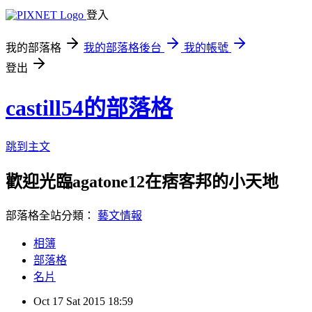
登入
我的部落格
我的部落格後台
我的帳號
登出
castill54的部落格
跳到主文
歡迎光臨agatone12在痞客邦的小天地
部落格全站分類：
藝文情報
相簿
部落格
名片
Oct
17
Sat
2015
18:59