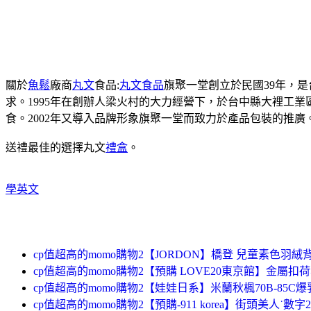
關於
魚鬆
廠商
丸文
食品:
丸文食品
旗聚一堂創立於民國39年，
求。1995年在創辦人梁火村的大力經營下，於台中縣大裡工
食。2002年又導入品牌形象旗聚一堂而致力於產品包裝的推廣
送禮最佳的選擇丸文
禮盒
。
學英文
cp值超高的momo購物2【JORDON】橋登 兒童素色羽絨背心
cp值超高的momo購物2【預購 LOVE20東京館】金屬扣
cp值超高的momo購物2【娃娃日系】米蘭秋楓70B-85C爆
cp值超高的momo購物2【預購-911 korea】街頭美人