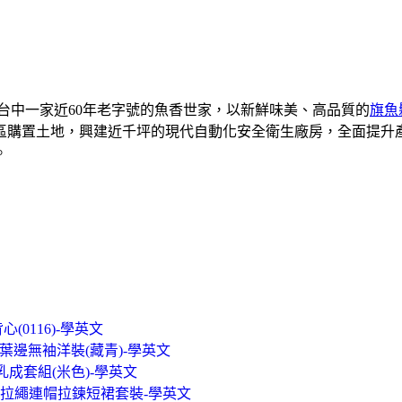
是台中一家近60年老字號的魚香世家，以新鮮味美、高品質的
旗魚
業區購置土地，興建近千坪的現代自動化安全衛生廠房，全面提
。
(0116)-學英文
荷葉邊無袖洋裝(藏青)-學英文
乳成套組(米色)-學英文
˙數字2拉繩連帽拉鍊短裙套裝-學英文