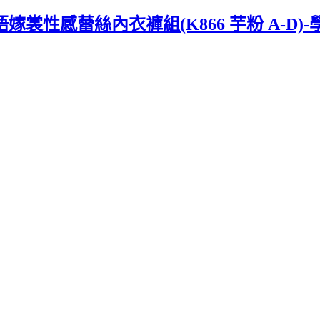
嫁裳性感蕾絲內衣褲組(K866 芋粉 A-D)-